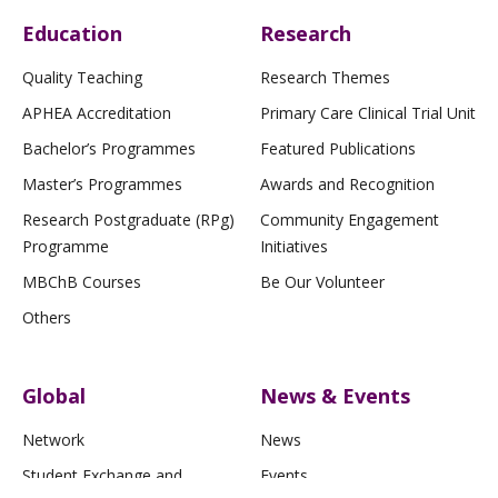
Education
Research
Quality Teaching
Research Themes
APHEA Accreditation
Primary Care Clinical Trial Unit
Bachelor’s Programmes
Featured Publications
Master’s Programmes
Awards and Recognition
Research Postgraduate (RPg)
Community Engagement
Programme
Initiatives
MBChB Courses
Be Our Volunteer
Others
Global
News & Events
Network
News
Student Exchange and
Events