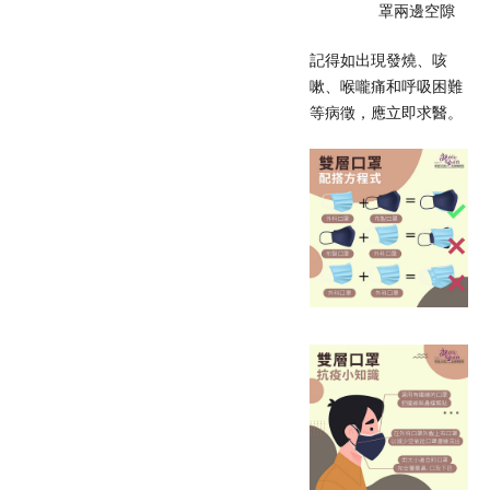
罩兩邊空隙
記得如出現發燒、咳
嗽、喉嚨痛和呼吸困難
等病徵，應立即求醫。