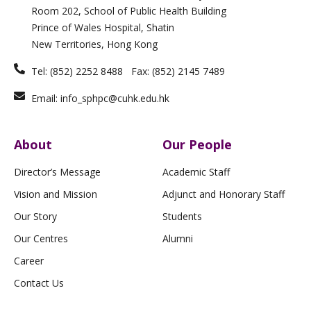
i
r
o
e
Room 202, School of Public Health Building
n
a
k
m
-
Prince of Wales Hospital, Shatin
f
New Territories, Hong Kong
Tel: (852) 2252 8488 Fax: (852) 2145 7489
Email: info_sphpc@cuhk.edu.hk
About
Our People
Director’s Message
Academic Staff
Vision and Mission
Adjunct and Honorary Staff
Our Story
Students
Our Centres
Alumni
Career
Contact Us