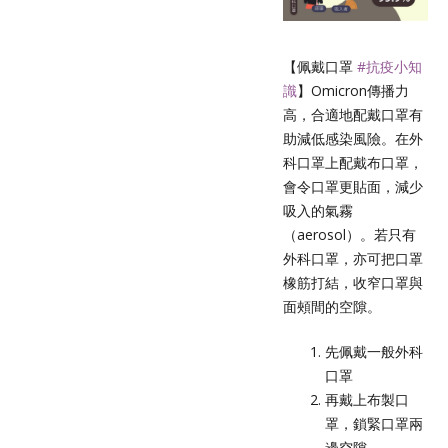
【佩戴口罩
#抗疫小知
識
】Omicron傳播力
高，合適地配戴口罩有
助減低感染風險。在外
科口罩上配戴布口罩，
會令口罩更貼面，減少
吸入的氣霧
（aerosol）。若只有
外科口罩，亦可把口罩
橡筋打結，收窄口罩與
面頰間的空隙。
先佩戴一般外科
口罩
再戴上布製口
罩，鎖緊口罩兩
邊空隙