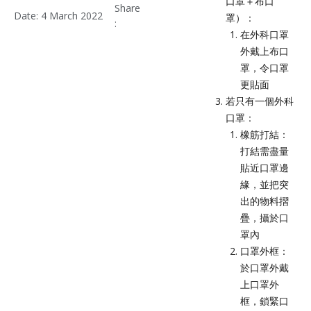
口罩＋布口
Share
Date: 4 March 2022
罩）：
:
在外科口罩
外戴上布口
罩，令口罩
更貼面
若只有一個外科
口罩：
橡筋打結：
打結需盡量
貼近口罩邊
緣，並把突
出的物料摺
疊，攝於口
罩內
口罩外框：
於口罩外戴
上口罩外
框，鎖緊口