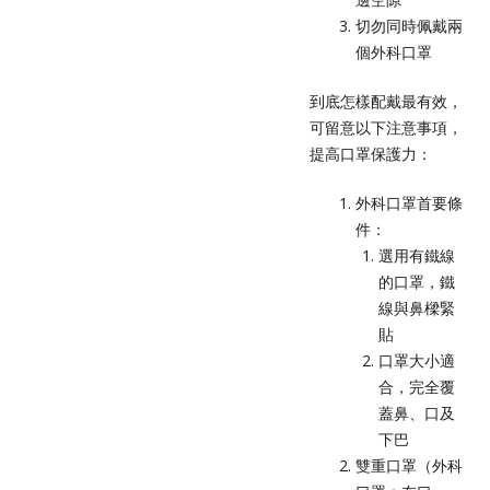
切勿同時佩戴兩
個外科口罩
到底怎樣配戴最有效，
可留意以下注意事項，
提高口罩保護力：
外科口罩首要條
件：
選用有鐵線
的口罩，鐵
線與鼻樑緊
貼
口罩大小適
合，完全覆
蓋鼻、口及
下巴
雙重口罩（外科